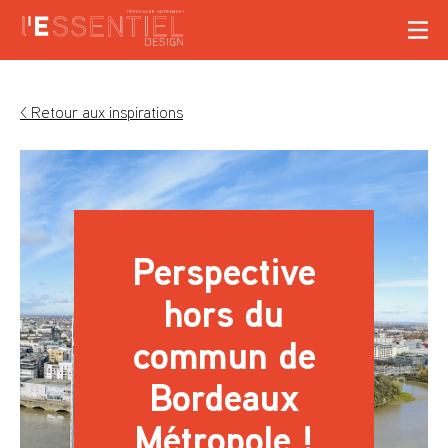
< Retour aux inspirations
Perspective
hors du
commun de
Bordeaux
Métropole !